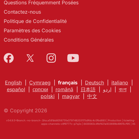
Questions Fréquemment Posées
Contactez-nous
Politique de Confidentialité
Paramètres des Cookies
Conditions Générales
English
|
Cymraeg
|
français
|
Deutsch
|
italiano
|
español
|
српски
|
română
|
日本語
|
اردو
|
বাংলা
|
polski
|
magyar
|
中文
© Copyright 2026
v54.9.5+Branch.-no-branch-.Sha.a581bb805675fa079748203117b9fdc4c0fbd893 | Production | ticketing-
apps-channels-c8f9777c-p7q2s | 8439363c4fef421a933699b49615cf95 |
XS