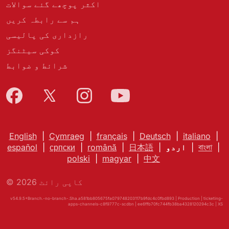
اکثر پوچھے گئے سوالات
ہم سے رابطہ کریں
رازداری کی پالیسی
کوکی سیٹنگز
شرائط و ضوابط
English
|
Cymraeg
|
français
|
Deutsch
|
italiano
|
|
বাংলা
|
اردو
|
日本語
|
română
|
српски
|
español
polski
|
magyar
|
中文
© کاپی رائٹ 2026
v54.9.5+Branch.-no-branch-.Sha.a581bb805675fa079748203117b9fdc4c0fbd893 | Production | ticketing-
apps-channels-c8f9777c-scdbn | ee6ffb70fc744fb38ba4328120294c3c |
XS