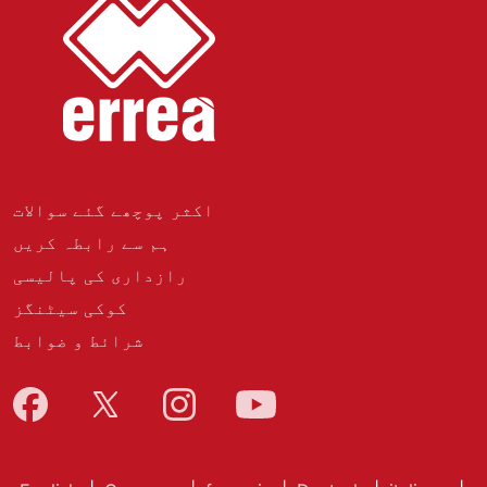
اکثر پوچھے گئے سوالات
ہم سے رابطہ کریں
رازداری کی پالیسی
کوکی سیٹنگز
شرائط و ضوابط