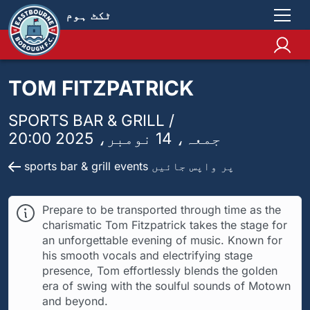
ٹکٹ ہوم
TOM FITZPATRICK
SPORTS BAR & GRILL /
جمعہ، 14 نومبر، 2025 20:00
sports bar & grill events پر واپس جائیں
Prepare to be transported through time as the
charismatic Tom Fitzpatrick takes the stage for
an unforgettable evening of music. Known for
his smooth vocals and electrifying stage
presence, Tom effortlessly blends the golden
era of swing with the soulful sounds of Motown
and beyond.