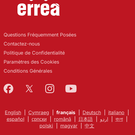
Questions Fréquemment Posées
Contactez-nous
Politique de Confidentialité
Paramètres des Cookies
Conditions Générales
English
|
Cymraeg
|
français
|
Deutsch
|
italiano
|
español
|
српски
|
română
|
日本語
|
اردو
|
বাংলা
|
polski
|
magyar
|
中文