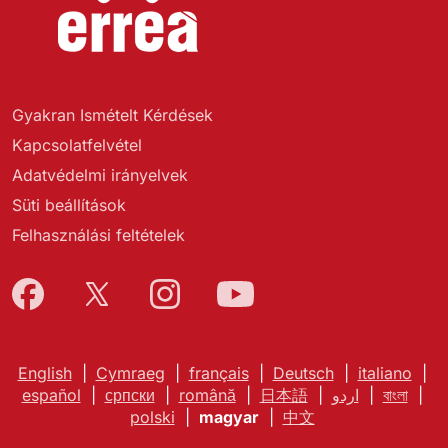
Gyakran Ismételt Kérdések
Kapcsolatfelvétel
Adatvédelmi irányelvek
Süti beállítások
Felhasználási feltételek
English
|
Cymraeg
|
français
|
Deutsch
|
italiano
|
español
|
српски
|
română
|
日本語
|
اردو
|
বাংলা
|
polski
|
magyar
|
中文