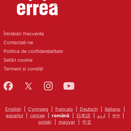
Întrebări frecvente
Contactați-ne
Politica de confidențialitate
Setări cookie
Termeni și condiții
English
|
Cymraeg
|
français
|
Deutsch
|
italiano
|
español
|
српски
|
română
|
日本語
|
اردو
|
বাংলা
|
polski
|
magyar
|
中文