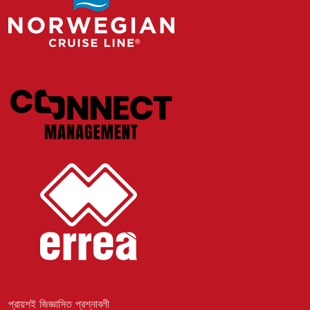
প্রায়শই জিজ্ঞাসিত প্রশ্নাবলী