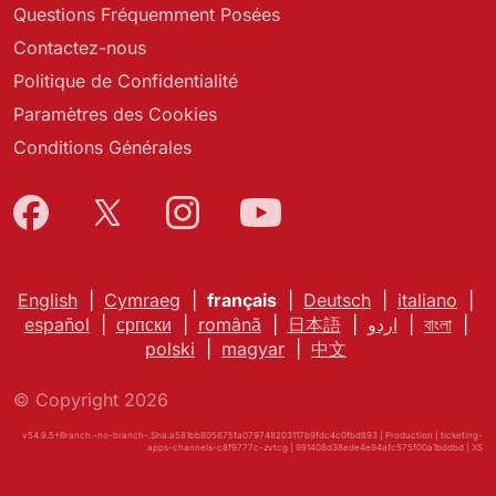
Questions Fréquemment Posées
Contactez-nous
Politique de Confidentialité
Paramètres des Cookies
Conditions Générales
English
|
Cymraeg
|
français
|
Deutsch
|
italiano
|
español
|
српски
|
română
|
日本語
|
اردو
|
বাংলা
|
polski
|
magyar
|
中文
© Copyright 2026
v54.9.5+Branch.-no-branch-.Sha.a581bb805675fa079748203117b9fdc4c0fbd893 | Production | ticketing-
apps-channels-c8f9777c-zvtcg | 991408d38ede4e94afc575f00a1bddbd |
XS