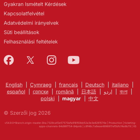
Gyakran Ismételt Kérdések
Kapcsolatfelvétel
Adatvédelmi irányelvek
Süti beállítások
Felhasználási feltételek
English
|
Cymraeg
|
français
|
Deutsch
|
italiano
|
español
|
српски
|
română
|
日本語
|
اردو
|
বাংলা
|
polski
|
magyar
|
中文
© Szerzői jog 2026
v54.9.0+Branch.origin-master.Sha.7329caf2e57570afa918150bb52a3e3e8261576e | Production | ticketing-
apps-channels-94d96f754-84pmb | c8f46c7a6eae4996917ef5bfcf4a9b79 |
XS