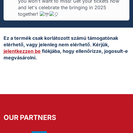
you won't want to miss! Get your tickets now
and let's celebrate the bringing in 2025
together!
Ez a termék csak korlátozott számú támogatónak
elérhető, vagy jelenleg nem elérhető. Kérjük,
jelentkezzen be
fiókjába, hogy ellenőrizze, jogosult-e
megvásárolni.
OUR PARTNERS