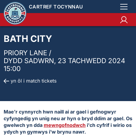
CARTREF TOCYNNAU
BATH CITY
PRIORY LANE /
DYDD SADWRN, 23 TACHWEDD 2024
15:00
yn ôl i match tickets
Mae'r cynnyrch hwn naill ai ar gael i gefnogwyr
cyfyngedig yn unig neu ar hyn o bryd ddim ar gael. Os
gwelwch yn dda
mewngofnodwch
i'ch cyfrif i wirio os
ydych yn gymwys i'w brynu nawr.