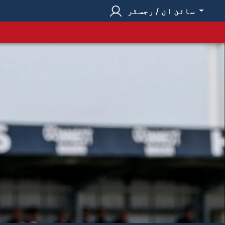
سائن ان / رجسٹر