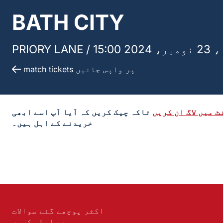
BATH CITY
202 15:00
PRIORY LANE /
match tickets پر واپس جائیں
 میں لاگ ان کریں
تاکہ چیک کریں کہ آیا آپ اسے ابھی
خریدنے کے اہل ہیں۔
اکثر پوچھے گئے سوالات
ہم سے رابطہ کریں