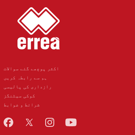
اکثر پوچھے گئے سوالات
ہم سے رابطہ کریں
رازداری کی پالیسی
کوکی سیٹنگز
شرائط و ضوابط