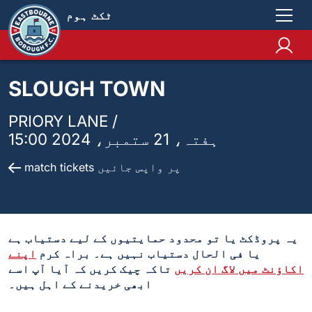
ٹکٹ ہوم
SLOUGH TOWN
PRIORY LANE /
ہفتہ، 21 ستمبر، 2024 15:00
match tickets پر واپس جائیں
یہ پروڈکٹ یا تو محدود حمایتیوں کے لیے دستیاب ہے
یا فی الحال دستیاب نہیں ہے۔ براہ کرم
اپنے
اکاؤنٹ میں لاگ ان کریں
تاکہ چیک کریں کہ آیا آپ اسے
ابھی خریدنے کے اہل ہیں۔